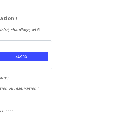
ation !
icité, chauffage, wi-
fi.
ous !
ion ou réservation :
leu ****